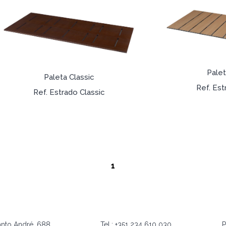
Palet
Paleta Classic
Ref. Est
Ref. Estrado Classic
1
anto André, 688
Tel.: +351 234 610 030
P