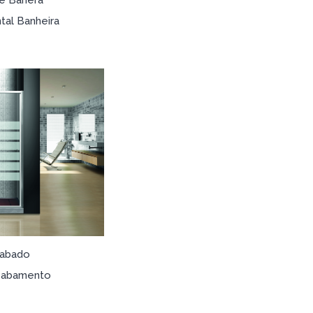
ntal Banheira
abado
cabamento