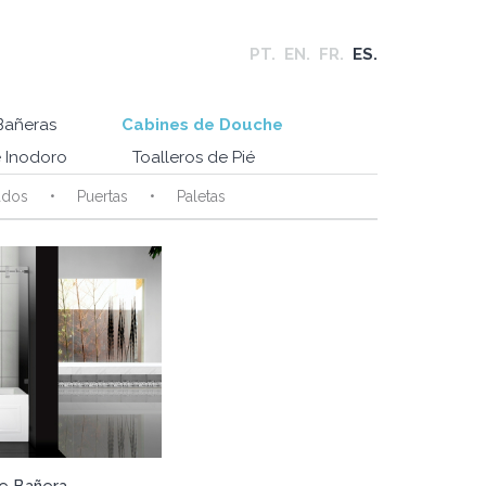
PT.
EN.
FR.
ES.
Bañeras
Cabines de Douche
 Inodoro
Toalleros de Pié
ados
Puertas
Paletas
e Bañera