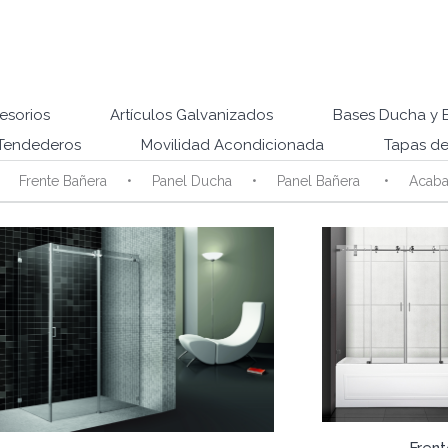
esorios
Artículos Galvanizados
Bases Ducha y 
Tendederos
Movilidad Acondicionada
Tapas de
Frente Bañera
Panel Ducha
Panel Bañera
Acab
Frent