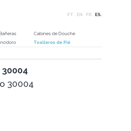
PT.
EN.
FR.
ES.
Bañeras
Cabines de Douche
Inodoro
Toalleros de Pié
e 30004
ro 30004