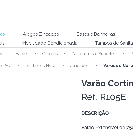
os
Artigos Zincados
Bases e Banheiras
is
Mobilidade Condicionada
Tampos de Sanita
ho
Baldes
Cabides
Cantoneiras e Suportes
P
ho PVC
Toalheiros Hotel
Utilidades
Varões e Cort
Varão Corti
Ref. R105E
DESCRIÇÃO
Varão Extensível de 7