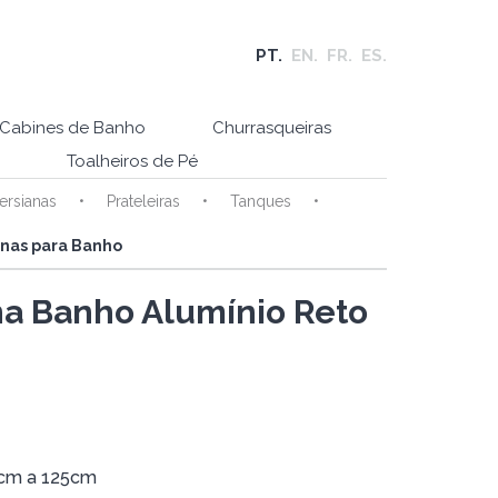
PT.
EN.
FR.
ES.
Cabines de Banho
Churrasqueiras
Toalheiros de Pé
ersianas
Prateleiras
Tanques
inas para Banho
na Banho Alumínio Reto
5cm a 125cm