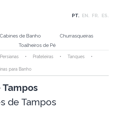
PT.
EN.
FR.
ES.
Cabines de Banho
Churrasqueiras
Toalheiros de Pé
Persianas
Prateleiras
Tanques
inas para Banho
e Tampos
es de Tampos